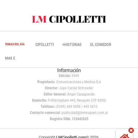
CIPOLLETTI
+HISTORIAS
EL COMEDOR
TEMAS DEL DÍA
MAS E
Información
Edición:
6949
Propietario:
Comunicaciones y Medios S.A
Director:
Juan Carlos Schroeder
Editor General:
Ángel Casagrande
Domicilio:
Fotheringham 445, Neuquén (CP 8300)
Teléfono:
(0299) 449 0400 / 449 0410
Contacto comercial:
publicidad@lmneuquen.com.ar
Registro DNA: 123442625
Copyright
LMCipolletti.com
© 2026,