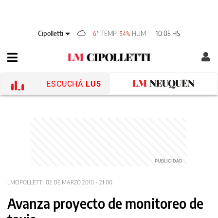
Cipolletti
TEMP
HUM
10:05 HS
6°
54%
ESCUCHÁ
LU5
LMCIPOLLETTI
02 DE MARZO 2010 - 21:00
Avanza proyecto de monitoreo de