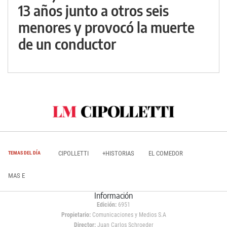
13 años junto a otros seis
menores y provocó la muerte
de un conductor
CIPOLLETTI
+HISTORIAS
EL COMEDOR
TEMAS DEL DÍA
MAS E
Información
Edición:
6951
Propietario:
Comunicaciones y Medios S.A
Director:
Juan Carlos Schroeder