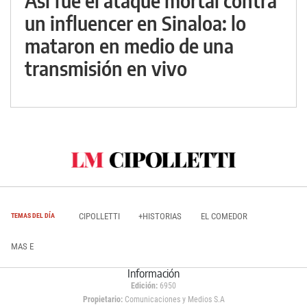
Así fue el ataque mortal contra
un influencer en Sinaloa: lo
mataron en medio de una
transmisión en vivo
CIPOLLETTI
+HISTORIAS
EL COMEDOR
TEMAS DEL DÍA
MAS E
Información
Edición:
6950
Propietario:
Comunicaciones y Medios S.A