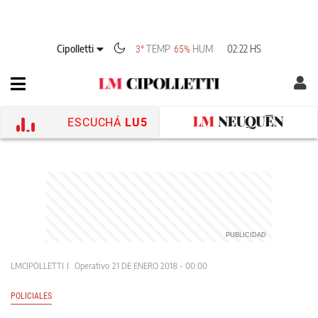
Cipolletti
TEMP
HUM
02:22 HS
3°
65%
ESCUCHÁ
LU5
LMCIPOLLETTI
Operativo
21 DE ENERO 2018 - 00:00
POLICIALES