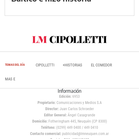
CIPOLLETTI
+HISTORIAS
EL COMEDOR
TEMAS DEL DÍA
MAS E
Información
Edición:
6953
Propietario:
Comunicaciones y Medios S.A
Director:
Juan Carlos Schroeder
Editor General:
Ángel Casagrande
Domicilio:
Fotheringham 445, Neuquén (CP 8300)
Teléfono:
(0299) 449 0400 / 449 0410
Contacto comercial:
publicidad@lmneuquen.com.ar