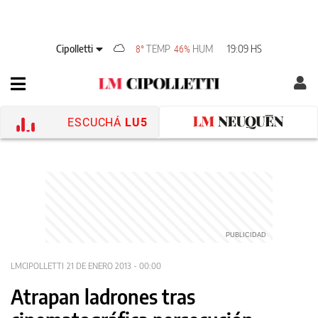
Cipolletti
TEMP
HUM
19:09 HS
8°
46%
ESCUCHÁ
LU5
LMCIPOLLETTI
21 DE ENERO 2013 - 00:00
Atrapan ladrones tras