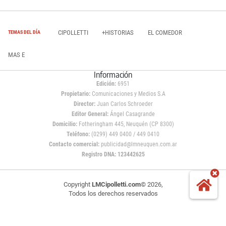
CIPOLLETTI
+HISTORIAS
EL COMEDOR
TEMAS DEL DÍA
MAS E
Información
Edición:
6951
Propietario:
Comunicaciones y Medios S.A
Director:
Juan Carlos Schroeder
Editor General:
Ángel Casagrande
Domicilio:
Fotheringham 445, Neuquén (CP 8300)
Teléfono:
(0299) 449 0400 / 449 0410
Contacto comercial:
publicidad@lmneuquen.com.ar
Registro DNA: 123442625
Copyright
LMCipolletti.com
© 2026,
Todos los derechos reservados