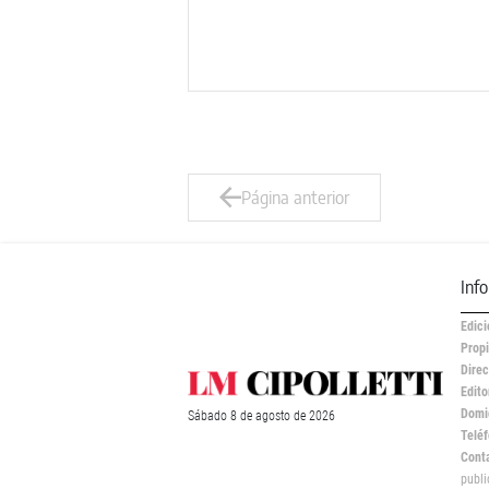
Página anterior
Inf
Edici
Propi
Direc
Edito
Domic
Sábado
8 de
agosto
de 2026
Teléf
Cont
publ