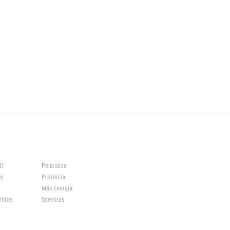
ti
Policiales
s
Provincia
Más Energía
entos
Servicios