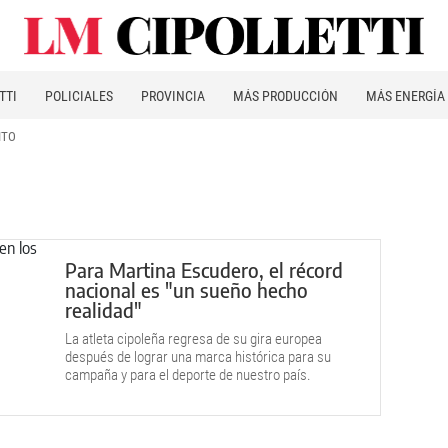
TTI
POLICIALES
PROVINCIA
MÁS PRODUCCIÓN
MÁS ENERGÍA
ITO
Para Martina Escudero, el récord
nacional es "un sueño hecho
realidad"
La atleta cipoleña regresa de su gira europea
después de lograr una marca histórica para su
campaña y para el deporte de nuestro país.