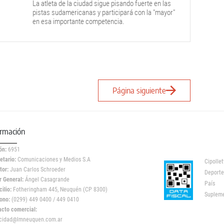
La atleta de la ciudad sigue pisando fuerte en las
pistas sudamericanas y participará con la "mayor"
en esa importante competencia.
Página siguiente
ormación
ón:
6951
etario:
Comunicaciones y Medios S.A
Cipollet
tor:
Juan Carlos Schroeder
Deporte
r General:
Ángel Casagrande
País
ilio:
Fotheringham 445, Neuquén (CP 8300)
Suplem
ono:
(0299) 449 0400 / 449 0410
acto comercial:
icidad@lmneuquen.com.ar