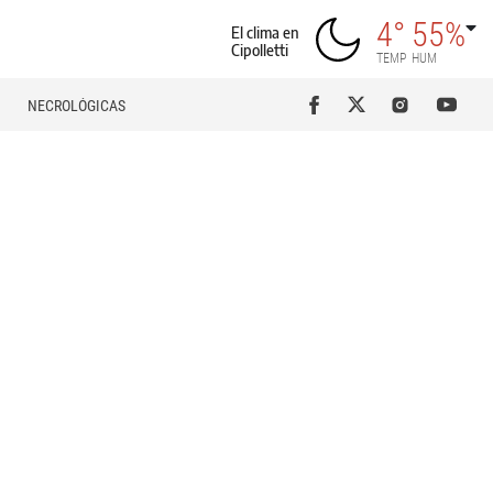
4°
55%
El clima en
Cipolletti
TEMP
HUM
NECROLÓGICAS