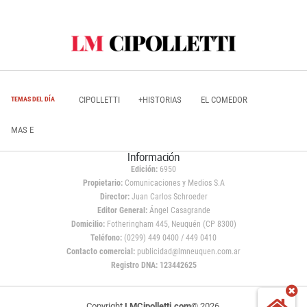
CIPOLLETTI
+HISTORIAS
EL COMEDOR
TEMAS DEL DÍA
MAS E
Información
Edición:
6950
Propietario:
Comunicaciones y Medios S.A
Director:
Juan Carlos Schroeder
Editor General:
Ángel Casagrande
Domicilio:
Fotheringham 445, Neuquén (CP 8300)
Teléfono:
(0299) 449 0400 / 449 0410
Contacto comercial:
publicidad@lmneuquen.com.ar
Registro DNA: 123442625
Copyright
LMCipolletti.com
© 2026,