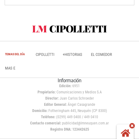
CIPOLLETTI
+HISTORIAS
EL COMEDOR
TEMAS DEL DÍA
MAS E
Información
Edición:
6951
Propietario:
Comunicaciones y Medios S.A
Director:
Juan Carlos Schroeder
Editor General:
Ángel Casagrande
Domicilio:
Fotheringham 445, Neuquén (CP 8300)
Teléfono:
(0299) 449 0400 / 449 0410
Contacto comercial:
publicidad@lmneuquen.com.ar
Registro DNA: 123442625