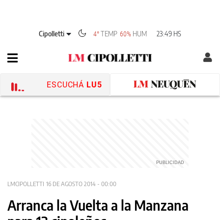
Cipolletti
TEMP
HUM
23:49 HS
4°
60%
ESCUCHÁ
LU5
LMCIPOLLETTI
16 DE AGOSTO 2014 - 00:00
Arranca la Vuelta a la Manzana