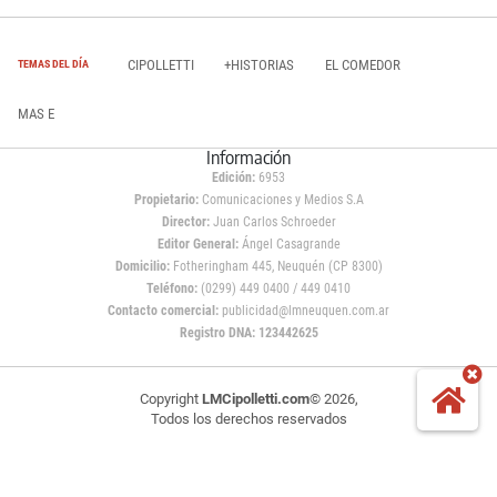
CIPOLLETTI
+HISTORIAS
EL COMEDOR
TEMAS DEL DÍA
MAS E
Información
Edición:
6953
Propietario:
Comunicaciones y Medios S.A
Director:
Juan Carlos Schroeder
Editor General:
Ángel Casagrande
Domicilio:
Fotheringham 445, Neuquén (CP 8300)
Teléfono:
(0299) 449 0400 / 449 0410
Contacto comercial:
publicidad@lmneuquen.com.ar
Registro DNA: 123442625
Copyright
LMCipolletti.com
© 2026,
Todos los derechos reservados