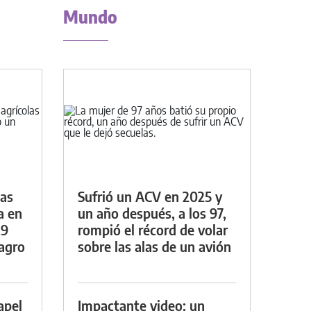
Mundo
das
Sufrió un ACV en 2025 y
a en
un año después, a los 97,
29
rompió el récord de volar
lagro
sobre las alas de un avión
apel
Impactante video: un