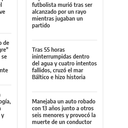
l
futbolista murió tras ser
rve
alcanzado por un rayo
mientras jugaban un
partido
o de
gre"
Tras 55 horas
 se
ininterrumpidas dentro
del agua y cuatro intentos
nte
fallidos, cruzó el mar
Báltico e hizo historia
a
ogía,
Manejaba un auto robado
a
con 13 años junto a otros
 y
seis menores y provocó la
muerte de un conductor