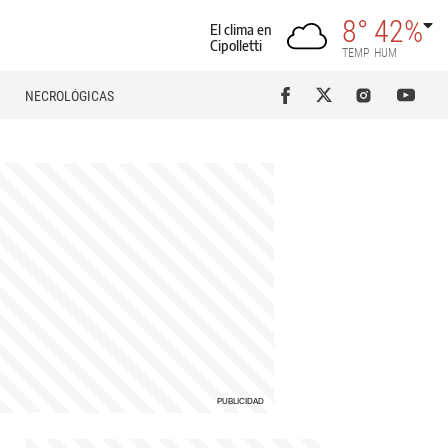
8°
42%
El clima en
Cipolletti
TEMP
HUM
NECROLÓGICAS