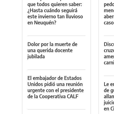
que todos quieren saber:
pedo
¿Hasta cuándo seguirá
meno
este invierno tan lluvioso
aber
en Neuquén?
caso
Dolor por la muerte de
Discu
una querida docente
cruz
jubilada
amen
carn
El embajador de Estados
Unidos pidió una reunión
Le e
urgente con el presidente
de g
de la Cooperativa CALF
alla
juic
en Ci