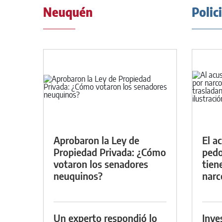
Neuquén
Polic
Aprobaron la Ley de
El a
Propiedad Privada: ¿Cómo
pedof
votaron los senadores
tien
neuquinos?
narc
Un experto respondió lo
Inve