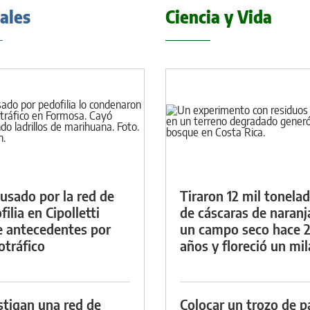
iales
Ciencia y Vida
cusado por la red de
Tiraron 12 mil tonela
ilia en Cipolletti
de cáscaras de naranj
e antecedentes por
un campo seco hace 
otráfico
años y floreció un mi
stigan una red de
Colocar un trozo de p