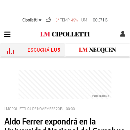
Cipolletti
TEMP
HUM
00:57 HS
5°
45%
ESCUCHÁ
LU5
LMCIPOLLETTI
04 DE NOVIEMBRE 2013 - 00:00
Aldo Ferrer expondrá en la