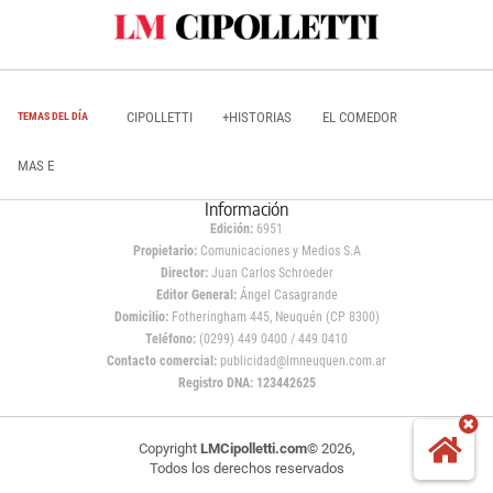
CIPOLLETTI
+HISTORIAS
EL COMEDOR
TEMAS DEL DÍA
MAS E
Información
Edición:
6951
Propietario:
Comunicaciones y Medios S.A
Director:
Juan Carlos Schroeder
Editor General:
Ángel Casagrande
Domicilio:
Fotheringham 445, Neuquén (CP 8300)
Teléfono:
(0299) 449 0400 / 449 0410
Contacto comercial:
publicidad@lmneuquen.com.ar
Registro DNA: 123442625
Copyright
LMCipolletti.com
© 2026,
Todos los derechos reservados