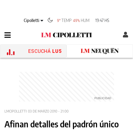
Cipolletti
TEMP
HUM
19:47 HS
9°
49%
ESCUCHÁ
LU5
LMCIPOLLETTI
03 DE MARZO 2010 - 21:00
Afinan detalles del padrón único