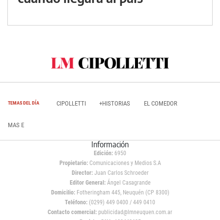
CIPOLLETTI
+HISTORIAS
EL COMEDOR
TEMAS DEL DÍA
MAS E
Información
Edición:
6950
Propietario:
Comunicaciones y Medios S.A
Director:
Juan Carlos Schroeder
Editor General:
Ángel Casagrande
Domicilio:
Fotheringham 445, Neuquén (CP 8300)
Teléfono:
(0299) 449 0400 / 449 0410
Contacto comercial:
publicidad@lmneuquen.com.ar