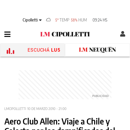
Cipolletti
TEMP
HUM
09:24 HS
5°
58%
ESCUCHÁ
LU5
LMCIPOLLETTI
10 DE MARZO 2010 - 21:00
Aero Club Allen: Viaje a Chile y