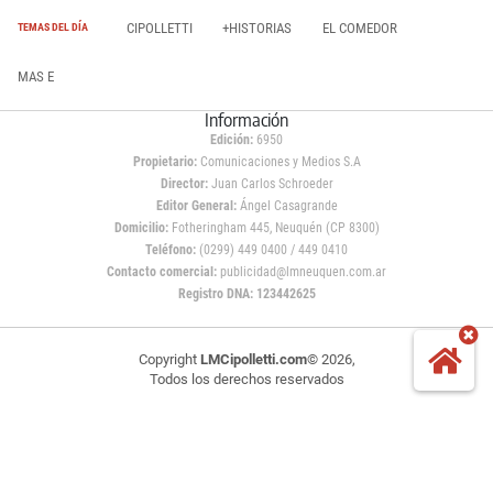
CIPOLLETTI
+HISTORIAS
EL COMEDOR
TEMAS DEL DÍA
MAS E
Información
Edición:
6950
Propietario:
Comunicaciones y Medios S.A
Director:
Juan Carlos Schroeder
Editor General:
Ángel Casagrande
Domicilio:
Fotheringham 445, Neuquén (CP 8300)
Teléfono:
(0299) 449 0400 / 449 0410
Contacto comercial:
publicidad@lmneuquen.com.ar
Registro DNA: 123442625
Copyright
LMCipolletti.com
© 2026,
Todos los derechos reservados