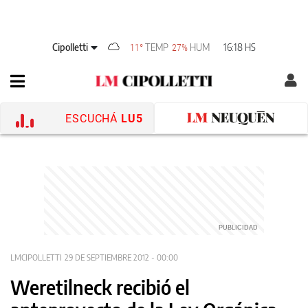
Cipolletti
TEMP
HUM
16:18 HS
11°
27%
ESCUCHÁ
LU5
LMCIPOLLETTI
29 DE SEPTIEMBRE 2012 - 00:00
Weretilneck recibió el