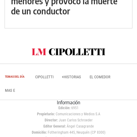
menores y provocó la muerte
de un conductor
CIPOLLETTI
+HISTORIAS
EL COMEDOR
TEMAS DEL DÍA
MAS E
Información
Edición:
6951
Propietario:
Comunicaciones y Medios S.A
Director:
Juan Carlos Schroeder
Editor General:
Ángel Casagrande
Domicilio:
Fotheringham 445, Neuquén (CP 8300)