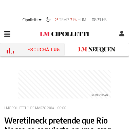
Cipolletti
TEMP
HUM
08:23 HS
2°
71%
ESCUCHÁ
LU5
LMCIPOLLETTI
11 DE MARZO 2014 - 00:00
Weretilneck pretende que Río