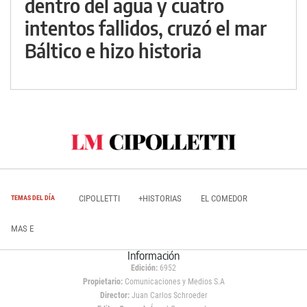
dentro del agua y cuatro
intentos fallidos, cruzó el mar
Báltico e hizo historia
CIPOLLETTI
+HISTORIAS
EL COMEDOR
TEMAS DEL DÍA
MAS E
Información
Edición:
6952
Propietario:
Comunicaciones y Medios S.A
Director:
Juan Carlos Schroeder