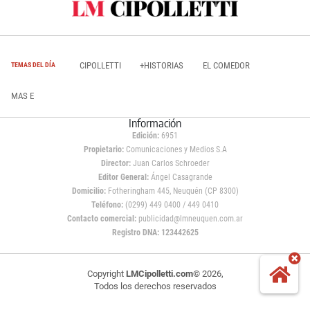
CIPOLLETTI
+HISTORIAS
EL COMEDOR
TEMAS DEL DÍA
MAS E
Información
Edición:
6951
Propietario:
Comunicaciones y Medios S.A
Director:
Juan Carlos Schroeder
Editor General:
Ángel Casagrande
Domicilio:
Fotheringham 445, Neuquén (CP 8300)
Teléfono:
(0299) 449 0400 / 449 0410
Contacto comercial:
publicidad@lmneuquen.com.ar
Registro DNA: 123442625
Copyright
LMCipolletti.com
© 2026,
Todos los derechos reservados