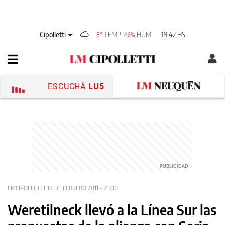
Cipolletti
TEMP
HUM
19:42 HS
8°
46%
ESCUCHÁ
LU5
LMCIPOLLETTI
18 DE FEBRERO 2011 - 21:00
Weretilneck llevó a la Línea Sur las