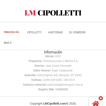
CIPOLLETTI
+HISTORIAS
EL COMEDOR
TEMAS DEL DÍA
MAS E
Información
Edición:
6952
Propietario:
Comunicaciones y Medios S.A
Director:
Juan Carlos Schroeder
Editor General:
Ángel Casagrande
Domicilio:
Fotheringham 445, Neuquén (CP 8300)
Teléfono:
(0299) 449 0400 / 449 0410
Contacto comercial:
publicidad@lmneuquen.com.ar
Registro DNA: 123442625
Copyright
LMCipolletti.com
© 2026,