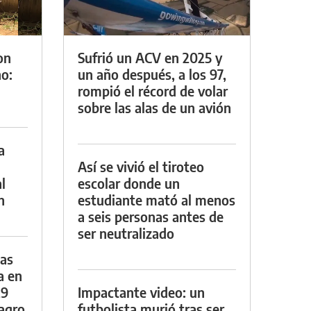
on
Sufrió un ACV en 2025 y
o:
un año después, a los 97,
rompió el récord de volar
sobre las alas de un avión
a
Así se vivió el tiroteo
l
escolar donde un
n
estudiante mató al menos
a seis personas antes de
ser neutralizado
das
a en
29
Impactante video: un
lagro
futbolista murió tras ser