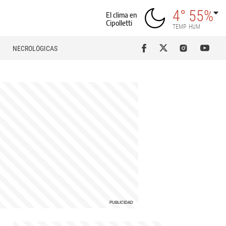
4°
55%
El clima en
Cipolletti
TEMP
HUM
NECROLÓGICAS