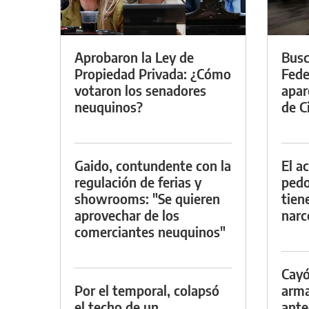
Aprobaron la Ley de
Busc
Propiedad Privada: ¿Cómo
Fede
votaron los senadores
apar
neuquinos?
de Ci
Gaido, contundente con la
El a
regulación de ferias y
pedof
showrooms: "Se quieren
tien
aprovechar de los
narc
comerciantes neuquinos"
Cayó
Por el temporal, colapsó
arma
el techo de un
ante