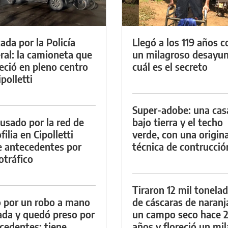
ada por la Policía
Llegó a los 119 años c
ral: la camioneta que
un milagroso desayun
eció en pleno centro
cuál es el secreto
polletti
Super-adobe: una cas
cusado por la red de
bajo tierra y el techo
ilia en Cipolletti
verde, con una origina
e antecedentes por
técnica de contrucció
otráfico
Tiraron 12 mil tonela
 por un robo a mano
de cáscaras de naranj
da y quedó preso por
un campo seco hace 
cedentes: tiene
años y floreció un mi