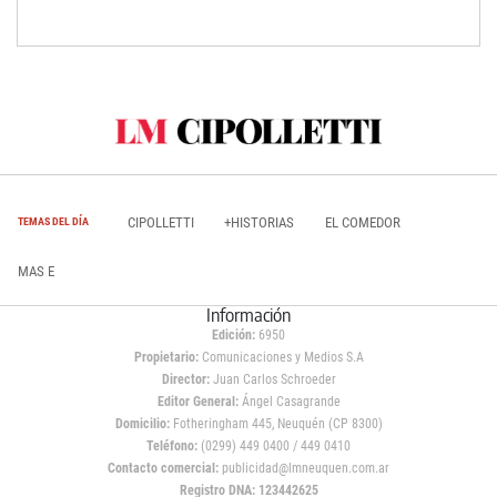
CIPOLLETTI
+HISTORIAS
EL COMEDOR
TEMAS DEL DÍA
MAS E
Información
Edición:
6950
Propietario:
Comunicaciones y Medios S.A
Director:
Juan Carlos Schroeder
Editor General:
Ángel Casagrande
Domicilio:
Fotheringham 445, Neuquén (CP 8300)
Teléfono:
(0299) 449 0400 / 449 0410
Contacto comercial:
publicidad@lmneuquen.com.ar
Registro DNA: 123442625