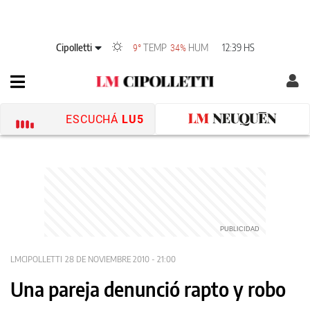
Cipolletti
TEMP
HUM
12:39 HS
9°
34%
ESCUCHÁ
LU5
LMCIPOLLETTI
28 DE NOVIEMBRE 2010 - 21:00
Una pareja denunció rapto y robo