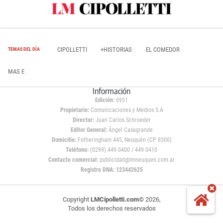
CIPOLLETTI
+HISTORIAS
EL COMEDOR
TEMAS DEL DÍA
MAS E
Información
Edición:
6951
Propietario:
Comunicaciones y Medios S.A
Director:
Juan Carlos Schroeder
Editor General:
Ángel Casagrande
Domicilio:
Fotheringham 445, Neuquén (CP 8300)
Teléfono:
(0299) 449 0400 / 449 0410
Contacto comercial:
publicidad@lmneuquen.com.ar
Registro DNA: 123442625
Copyright
LMCipolletti.com
© 2026,
Todos los derechos reservados