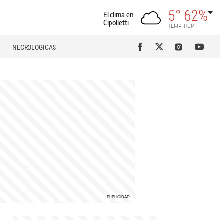
5°
62%
El clima en
Cipolletti
TEMP
HUM
NECROLÓGICAS