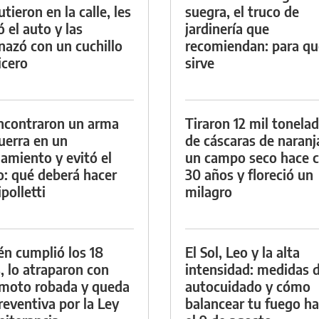
tieron en la calle, les
suegra, el truco de
ó el auto y las
jardinería que
azó con un cuchillo
recomiendan: para qu
icero
sirve
ncontraron un arma
Tiraron 12 mil tonela
uerra en un
de cáscaras de naranj
namiento y evitó el
un campo seco hace c
io: qué deberá hacer
30 años y floreció un
polletti
milagro
én cumplió los 18
El Sol, Leo y la alta
, lo atraparon con
intensidad: medidas 
moto robada y queda
autocuidado y cómo
reventiva por la Ley
balancear tu fuego h