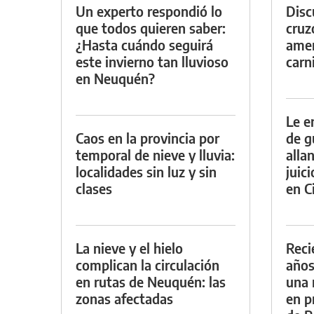
Un experto respondió lo
Discu
que todos quieren saber:
cruz
¿Hasta cuándo seguirá
amen
este invierno tan lluvioso
carn
en Neuquén?
Le e
Caos en la provincia por
de g
temporal de nieve y lluvia:
alla
localidades sin luz y sin
juic
clases
en Ci
La nieve y el hielo
Reci
complican la circulación
años
en rutas de Neuquén: las
una 
zonas afectadas
en p