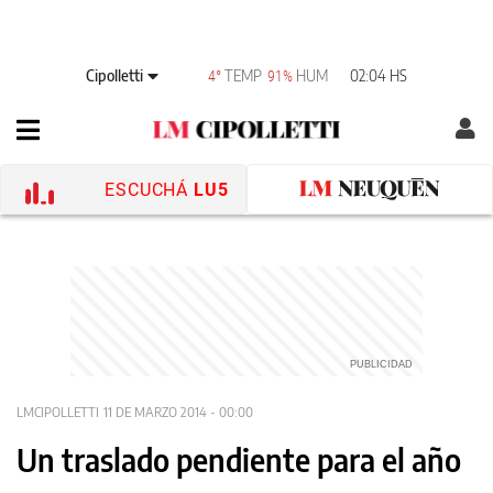
Cipolletti
TEMP
HUM
02:04 HS
4°
91%
ESCUCHÁ
LU5
LMCIPOLLETTI
11 DE MARZO 2014 - 00:00
Un traslado pendiente para el año