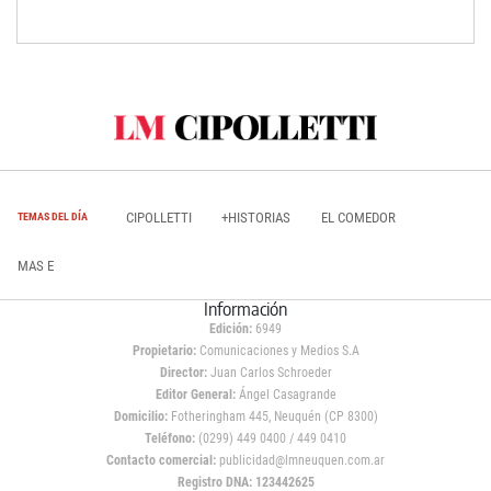
CIPOLLETTI
+HISTORIAS
EL COMEDOR
TEMAS DEL DÍA
MAS E
Información
Edición:
6949
Propietario:
Comunicaciones y Medios S.A
Director:
Juan Carlos Schroeder
Editor General:
Ángel Casagrande
Domicilio:
Fotheringham 445, Neuquén (CP 8300)
Teléfono:
(0299) 449 0400 / 449 0410
Contacto comercial:
publicidad@lmneuquen.com.ar
Registro DNA: 123442625