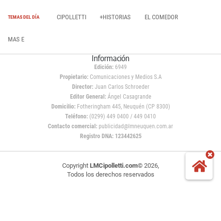
CIPOLLETTI
+HISTORIAS
EL COMEDOR
TEMAS DEL DÍA
MAS E
Información
Edición:
6949
Propietario:
Comunicaciones y Medios S.A
Director:
Juan Carlos Schroeder
Editor General:
Ángel Casagrande
Domicilio:
Fotheringham 445, Neuquén (CP 8300)
Teléfono:
(0299) 449 0400 / 449 0410
Contacto comercial:
publicidad@lmneuquen.com.ar
Registro DNA: 123442625
Copyright
LMCipolletti.com
© 2026,
Todos los derechos reservados