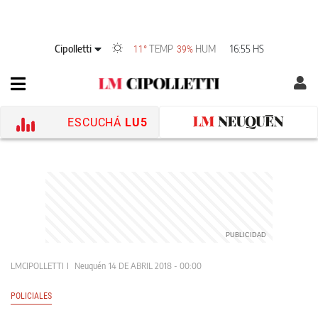
Cipolletti
TEMP
HUM
16:55 HS
11°
39%
ESCUCHÁ
LU5
LMCIPOLLETTI
Neuquén
14 DE ABRIL 2018 - 00:00
POLICIALES