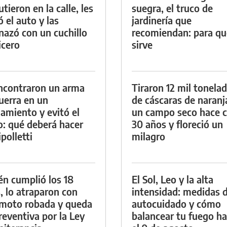
tieron en la calle, les
suegra, el truco de
ó el auto y las
jardinería que
azó con un cuchillo
recomiendan: para qu
icero
sirve
ncontraron un arma
Tiraron 12 mil tonela
uerra en un
de cáscaras de naranj
namiento y evitó el
un campo seco hace c
io: qué deberá hacer
30 años y floreció un
polletti
milagro
én cumplió los 18
El Sol, Leo y la alta
, lo atraparon con
intensidad: medidas 
moto robada y queda
autocuidado y cómo
reventiva por la Ley
balancear tu fuego h