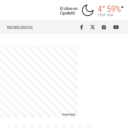
4°
59%
El clima en
Cipolletti
TEMP
HUM
NECROLÓGICAS