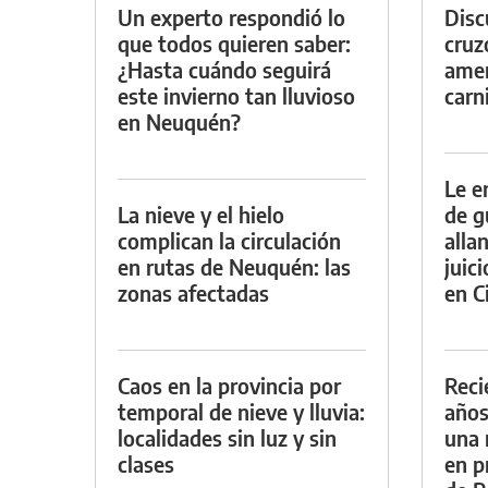
Un experto respondió lo
Discu
que todos quieren saber:
cruz
¿Hasta cuándo seguirá
amen
este invierno tan lluvioso
carn
en Neuquén?
Le e
La nieve y el hielo
de g
complican la circulación
alla
en rutas de Neuquén: las
juic
zonas afectadas
en Ci
Caos en la provincia por
Reci
temporal de nieve y lluvia:
años
localidades sin luz y sin
una 
clases
en p