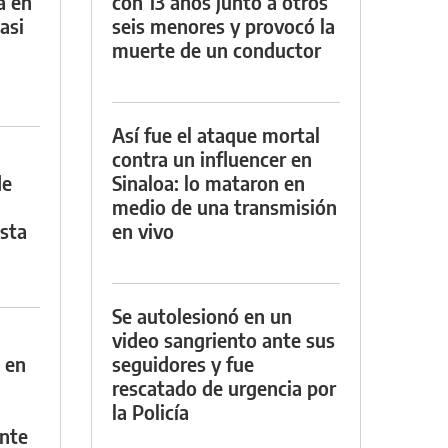
a en
con 13 años junto a otros
asi
seis menores y provocó la
muerte de un conductor
Así fue el ataque mortal
contra un influencer en
de
Sinaloa: lo mataron en
medio de una transmisión
asta
en vivo
Se autolesionó en un
video sangriento ante sus
 en
seguidores y fue
rescatado de urgencia por
la Policía
nte