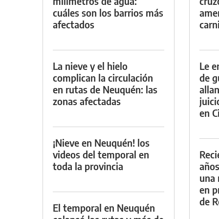
milímetros de agua:
cruz
cuáles son los barrios más
amen
afectados
carn
La nieve y el hielo
Le e
complican la circulación
de g
en rutas de Neuquén: las
alla
zonas afectadas
juic
en Ci
¡Nieve en Neuquén! los
videos del temporal en
Reci
toda la provincia
años
una 
en p
de R
El temporal en Neuquén