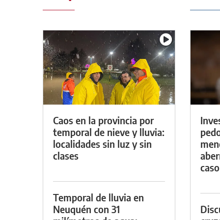
Caos en la provincia por
Inve
temporal de nieve y lluvia:
pedo
localidades sin luz y sin
meno
clases
aber
caso
Temporal de lluvia en
Neuquén con 31
Discu