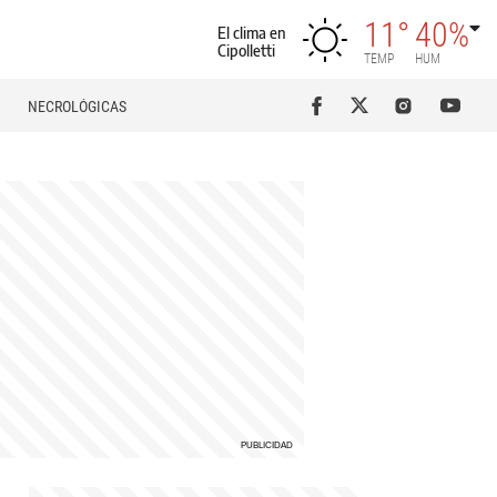
11°
40%
El clima en
Cipolletti
TEMP
HUM
NECROLÓGICAS