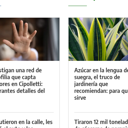
stigan una red de
Azúcar en la lengua d
filia que capta
suegra, el truco de
res en Cipolletti:
jardinería que
rantes detalles del
recomiendan: para qu
sirve
tieron en la calle, les
Tiraron 12 mil tonela