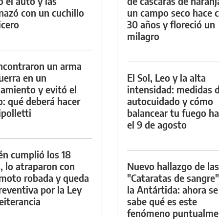
ó el auto y las
de cáscaras de naranj
azó con un cuchillo
un campo seco hace c
icero
30 años y floreció un
milagro
ncontraron un arma
uerra en un
El Sol, Leo y la alta
namiento y evitó el
intensidad: medidas 
io: qué deberá hacer
autocuidado y cómo
polletti
balancear tu fuego h
el 9 de agosto
én cumplió los 18
, lo atraparon con
Nuevo hallazgo de las
moto robada y queda
"Cataratas de sangre"
reventiva por la Ley
la Antártida: ahora se
eiterancia
sabe qué es este
fenómeno puntualme