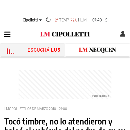
Cipolletti
TEMP
HUM
07:40 HS
2°
72%
ESCUCHÁ
LU5
LMCIPOLLETTI
06 DE MARZO 2010 - 21:00
Tocó timbre, no lo atendieron y