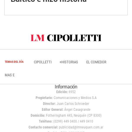
CIPOLLETTI
+HISTORIAS
EL COMEDOR
TEMAS DEL DÍA
MAS E
Información
Edición:
6952
Propietario:
Comunicaciones y Medios S.A
Director:
Juan Carlos Schroeder
Editor General:
Ángel Casagrande
Domicilio:
Fotheringham 445, Neuquén (CP 8300)
Teléfono:
(0299) 449 0400 / 449 0410
Contacto comercial:
publicidad@lmneuquen.com.ar