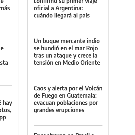
se
confirmó su primer viaje
 más
oficial a Argentina:
cuándo llegará al país
Un buque mercante indio
de
se hundió en el mar Rojo
tras un ataque y crece la
asta
tensión en Medio Oriente
Caos y alerta por el Volcán
de Fuego en Guatemala:
é hay
evacuan poblaciones por
otos,
grandes erupciones
App