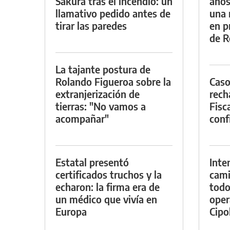
Sakura tras el incendio: un
años
llamativo pedido antes de
una 
tirar las paredes
en p
de R
La tajante postura de
Rolando Figueroa sobre la
Caso
extranjerización de
rech
tierras: "No vamos a
Fisca
acompañar"
conf
Estatal presentó
Inte
certificados truchos y la
cami
echaron: la firma era de
todo
un médico que vivía en
oper
Europa
Cipol