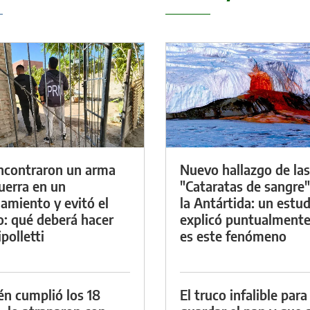
ncontraron un arma
Nuevo hallazgo de las
uerra en un
"Cataratas de sangre"
namiento y evitó el
la Antártida: un estud
io: qué deberá hacer
explicó puntualment
polletti
es este fenómeno
én cumplió los 18
El truco infalible para