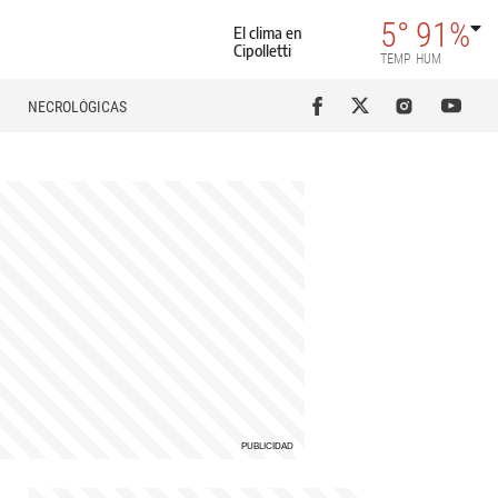
5°
91%
El clima en
Cipolletti
TEMP
HUM
NECROLÓGICAS