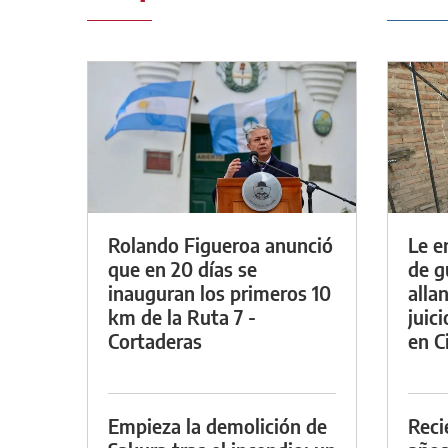
Rolando Figueroa anunció
Le e
que en 20 días se
de g
inauguran los primeros 10
alla
km de la Ruta 7 -
juic
Cortaderas
en Ci
Empieza la demolición de
Reci