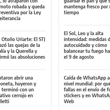
, lo atraparon con
guardar el pan y que 
moto robada y queda
mantenga fresco por
reventiva por la Ley
tiempo
eiterancia
El Sol, Leo y la alta
 Otoño Uriarte: El STJ
intensidad: medidas 
azó las quejas de la
autocuidado y cómo
lía y la Querella y
balancear tu fuego h
irmó las absoluciones
el 9 de agosto
ntaron abrir una
Caída de WhatsApp a
oneta, huyeron y
nivel mundial: por qu
 terminó con un
fallas en el envío de f
ativo cerrojo en
stickers y en Whats
letti
Web