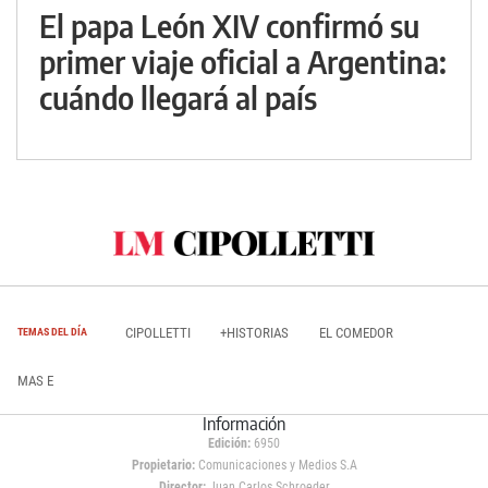
El papa León XIV confirmó su
primer viaje oficial a Argentina:
cuándo llegará al país
CIPOLLETTI
+HISTORIAS
EL COMEDOR
TEMAS DEL DÍA
MAS E
Información
Edición:
6950
Propietario:
Comunicaciones y Medios S.A
Director:
Juan Carlos Schroeder