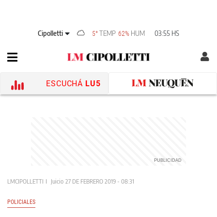
Cipolletti
TEMP
HUM
03:55 HS
5°
62%
ESCUCHÁ
LU5
LMCIPOLLETTI
Juicio
27 DE FEBRERO 2019 - 08:31
POLICIALES