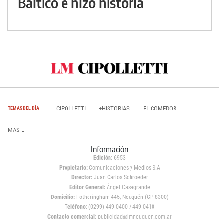
Báltico e hizo historia
CIPOLLETTI
+HISTORIAS
EL COMEDOR
TEMAS DEL DÍA
MAS E
Información
Edición:
6953
Propietario:
Comunicaciones y Medios S.A
Director:
Juan Carlos Schroeder
Editor General:
Ángel Casagrande
Domicilio:
Fotheringham 445, Neuquén (CP 8300)
Teléfono:
(0299) 449 0400 / 449 0410
Contacto comercial:
publicidad@lmneuquen.com.ar