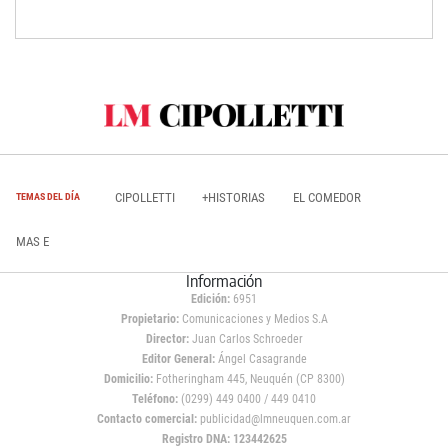
CIPOLLETTI
+HISTORIAS
EL COMEDOR
TEMAS DEL DÍA
MAS E
Información
Edición:
6951
Propietario:
Comunicaciones y Medios S.A
Director:
Juan Carlos Schroeder
Editor General:
Ángel Casagrande
Domicilio:
Fotheringham 445, Neuquén (CP 8300)
Teléfono:
(0299) 449 0400 / 449 0410
Contacto comercial:
publicidad@lmneuquen.com.ar
Registro DNA: 123442625