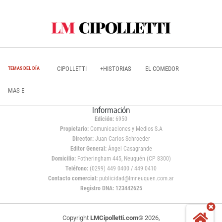
CIPOLLETTI
+HISTORIAS
EL COMEDOR
TEMAS DEL DÍA
MAS E
Información
Edición:
6950
Propietario:
Comunicaciones y Medios S.A
Director:
Juan Carlos Schroeder
Editor General:
Ángel Casagrande
Domicilio:
Fotheringham 445, Neuquén (CP 8300)
Teléfono:
(0299) 449 0400 / 449 0410
Contacto comercial:
publicidad@lmneuquen.com.ar
Registro DNA: 123442625
Copyright
LMCipolletti.com
© 2026,