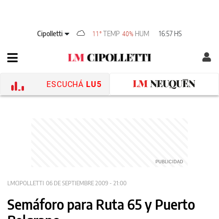
Cipolletti
TEMP
HUM
16:57 HS
11°
40%
ESCUCHÁ
LU5
LMCIPOLLETTI
06 DE SEPTIEMBRE 2009 - 21:00
Semáforo para Ruta 65 y Puerto