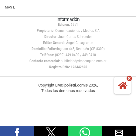
MAS E
Información
Edición:
6951
Propietario:
Comunicaciones y Medios S.A
Director:
Juan Carlos Schroeder
Editor General:
Ángel Casagrande
Domicilio:
Fotheringham 445, Neuquén (CP 8300)
Teléfono:
(0299) 449 0400 / 449 0410
Contacto comercial:
publicidad@lmneuquen.com.ar
Registro DNA: 123442625
Copyright
LMCipolletti.com
© 2026,
Todos los derechos reservados