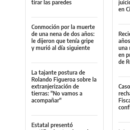
tirar las paredes
juic
en Ci
Conmoción por la muerte
de una nena de dos años:
Reci
le dijeron que tenía gripe
años
y murió al día siguiente
una 
en p
de R
La tajante postura de
Rolando Figueroa sobre la
extranjerización de
Caso
tierras: "No vamos a
rech
acompañar"
Fisca
conf
Estatal presentó