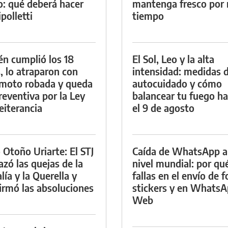
io: qué deberá hacer
mantenga fresco por
polletti
tiempo
én cumplió los 18
El Sol, Leo y la alta
, lo atraparon con
intensidad: medidas 
moto robada y queda
autocuidado y cómo
reventiva por la Ley
balancear tu fuego h
eiterancia
el 9 de agosto
 Otoño Uriarte: El STJ
Caída de WhatsApp a
azó las quejas de la
nivel mundial: por qu
lía y la Querella y
fallas en el envío de f
irmó las absoluciones
stickers y en Whats
Web