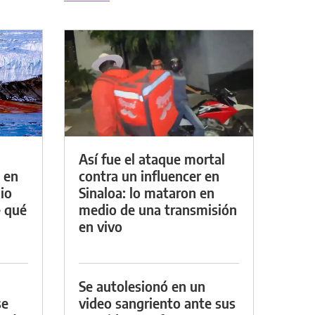
Así fue el ataque mortal
 en
contra un influencer en
io
Sinaloa: lo mataron en
e qué
medio de una transmisión
en vivo
Se autolesionó en un
se
video sangriento ante sus