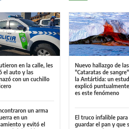
tieron en la calle, les
Nuevo hallazgo de las
ó el auto y las
"Cataratas de sangre"
azó con un cuchillo
la Antártida: un estud
icero
explicó puntualment
es este fenómeno
ncontraron un arma
uerra en un
El truco infalible para
namiento y evitó el
guardar el pan y que 