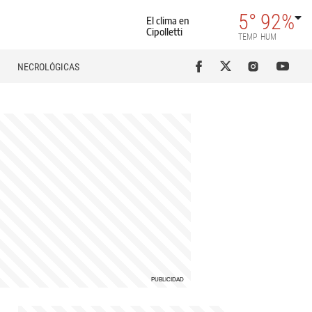
5°
92%
El clima en
Cipolletti
TEMP
HUM
NECROLÓGICAS