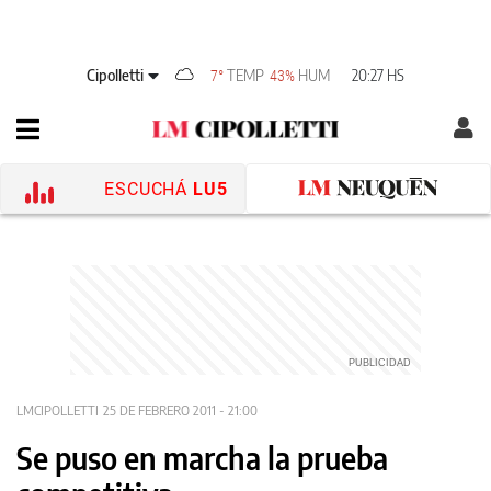
Cipolletti
TEMP
HUM
20:27 HS
7°
43%
ESCUCHÁ
LU5
LMCIPOLLETTI
25 DE FEBRERO 2011 - 21:00
Se puso en marcha la prueba