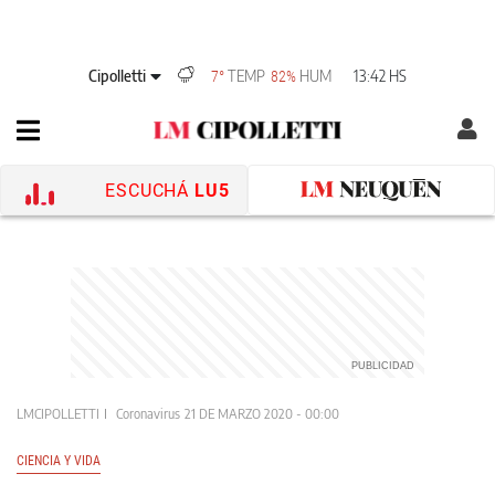
Cipolletti
TEMP
HUM
13:42 HS
7°
82%
ESCUCHÁ
LU5
LMCIPOLLETTI
Coronavirus
21 DE MARZO 2020 - 00:00
CIENCIA Y VIDA