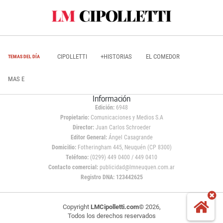
CIPOLLETTI
+HISTORIAS
EL COMEDOR
TEMAS DEL DÍA
MAS E
Información
Edición:
6948
Propietario:
Comunicaciones y Medios S.A
Director:
Juan Carlos Schroeder
Editor General:
Ángel Casagrande
Domicilio:
Fotheringham 445, Neuquén (CP 8300)
Teléfono:
(0299) 449 0400 / 449 0410
Contacto comercial:
publicidad@lmneuquen.com.ar
Registro DNA: 123442625
Copyright
LMCipolletti.com
© 2026,
Todos los derechos reservados