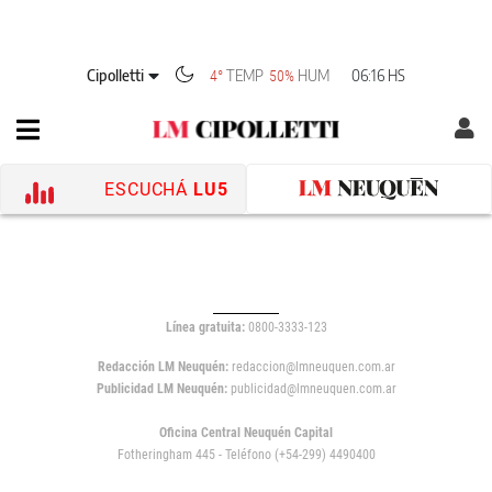
Cipolletti
TEMP
HUM
06:16 HS
4°
50%
ESCUCHÁ
LU5
Línea gratuita:
0800-3333-123
Redacción LM Neuquén:
redaccion@lmneuquen.com.ar
Publicidad LM Neuquén:
publicidad@lmneuquen.com.ar
Oficina Central Neuquén Capital
Fotheringham 445 - Teléfono (+54-299) 4490400