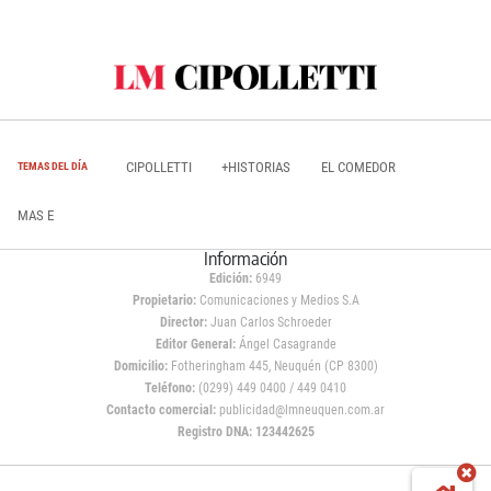
CIPOLLETTI
+HISTORIAS
EL COMEDOR
TEMAS DEL DÍA
MAS E
Información
Edición:
6949
Propietario:
Comunicaciones y Medios S.A
Director:
Juan Carlos Schroeder
Editor General:
Ángel Casagrande
Domicilio:
Fotheringham 445, Neuquén (CP 8300)
Teléfono:
(0299) 449 0400 / 449 0410
Contacto comercial:
publicidad@lmneuquen.com.ar
Registro DNA: 123442625