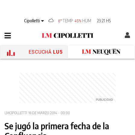
Cipolletti
TEMP
HUM
23:21 HS
6°
45%
ESCUCHÁ
LU5
LMCIPOLLETTI
16 DE MARZO 2014 - 00:00
Se jugó la primera fecha de la