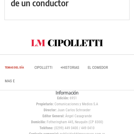
de un conductor
CIPOLLETTI
+HISTORIAS
EL COMEDOR
TEMAS DEL DÍA
MAS E
Información
Edición:
6951
Propietario:
Comunicaciones y Medios S.A
Director:
Juan Carlos Schroeder
Editor General:
Ángel Casagrande
Domicilio:
Fotheringham 445, Neuquén (CP 8300)
Teléfono:
(0299) 449 0400 / 449 0410
Contacto comercial:
publicidad@lmneuquen.com.ar