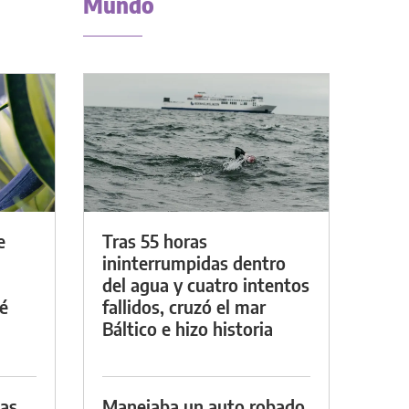
Mundo
e
Tras 55 horas
ininterrumpidas dentro
del agua y cuatro intentos
é
fallidos, cruzó el mar
Báltico e hizo historia
das
Manejaba un auto robado