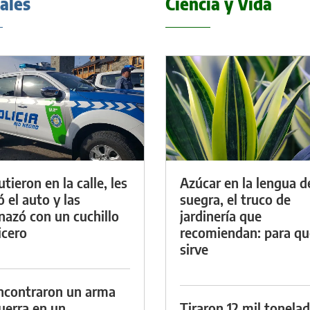
iales
Ciencia y Vida
tieron en la calle, les
Azúcar en la lengua d
ó el auto y las
suegra, el truco de
azó con un cuchillo
jardinería que
icero
recomiendan: para qu
sirve
ncontraron un arma
uerra en un
Tiraron 12 mil tonela