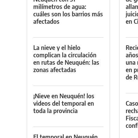
milímetros de agua:
alla
cuáles son los barrios más
juic
afectados
en Ci
La nieve y el hielo
Reci
complican la circulación
años
en rutas de Neuquén: las
una 
zonas afectadas
en p
de R
¡Nieve en Neuquén! los
videos del temporal en
Caso
toda la provincia
rech
Fisca
conf
El temporal en Neuquén