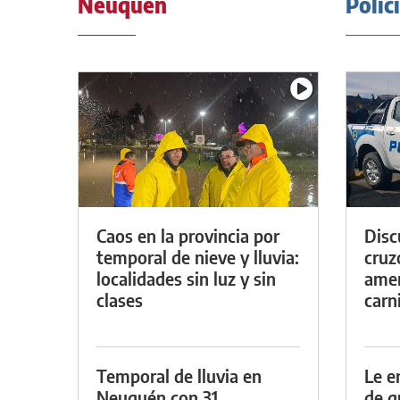
Neuquén
Polic
Caos en la provincia por
Discu
temporal de nieve y lluvia:
cruz
localidades sin luz y sin
amen
clases
carn
Temporal de lluvia en
Le e
Neuquén con 31
de g