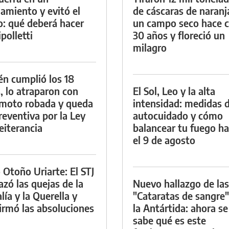
namiento y evitó el
de cáscaras de naranj
io: qué deberá hacer
un campo seco hace c
polletti
30 años y floreció un
milagro
én cumplió los 18
, lo atraparon con
El Sol, Leo y la alta
moto robada y queda
intensidad: medidas 
reventiva por la Ley
autocuidado y cómo
eiterancia
balancear tu fuego h
el 9 de agosto
 Otoño Uriarte: El STJ
azó las quejas de la
Nuevo hallazgo de las
lía y la Querella y
"Cataratas de sangre"
irmó las absoluciones
la Antártida: ahora se
sabe qué es este