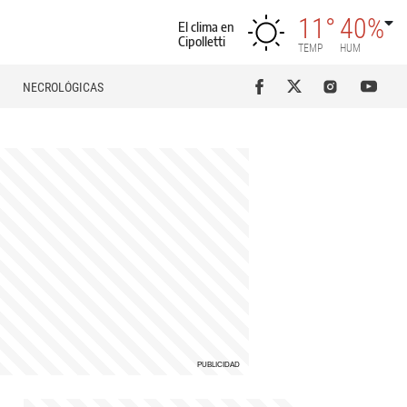
11°
40%
El clima en
Cipolletti
TEMP
HUM
NECROLÓGICAS