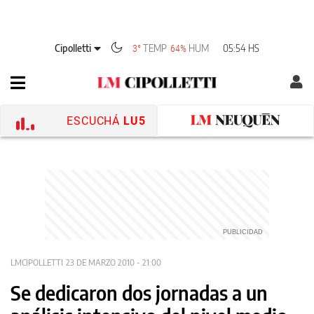
Cipolletti
TEMP
HUM
05:54 HS
3°
64%
ESCUCHÁ
LU5
LMCIPOLLETTI
23 DE MARZO 2010 - 21:00
Se dedicaron dos jornadas a un