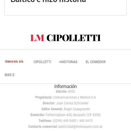
CIPOLLETTI
+HISTORIAS
EL COMEDOR
TEMAS DEL DÍA
MAS E
Información
Edición:
6952
Propietario:
Comunicaciones y Medios S.A
Director:
Juan Carlos Schroeder
Editor General:
Ángel Casagrande
Domicilio:
Fotheringham 445, Neuquén (CP 8300)
Teléfono:
(0299) 449 0400 / 449 0410
Contacto comercial:
publicidad@lmneuquen.com.ar