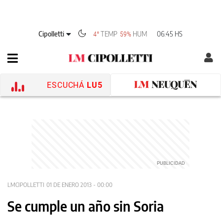
Cipolletti
TEMP
HUM
06:45 HS
4°
59%
ESCUCHÁ
LU5
LMCIPOLLETTI
01 DE ENERO 2013 - 00:00
Se cumple un año sin Soria