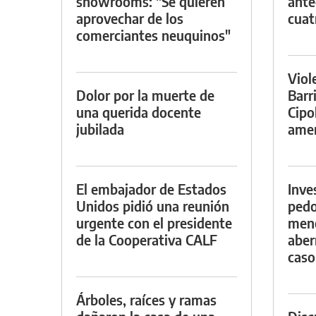
showrooms: "Se quieren
ante
aprovechar de los
cuat
comerciantes neuquinos"
Viol
Dolor por la muerte de
Barr
una querida docente
Cipo
jubilada
amen
El embajador de Estados
Inve
Unidos pidió una reunión
pedo
urgente con el presidente
meno
de la Cooperativa CALF
aber
caso
Árboles, raíces y ramas