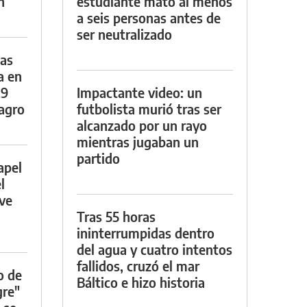
n
estudiante mató al menos
a seis personas antes de
ser neutralizado
das
a en
29
Impactante video: un
lagro
futbolista murió tras ser
alcanzado por un rayo
mientras jugaban un
partido
apel
l
rve
Tras 55 horas
ininterrumpidas dentro
del agua y cuatro intentos
fallidos, cruzó el mar
o de
Báltico e hizo historia
gre"