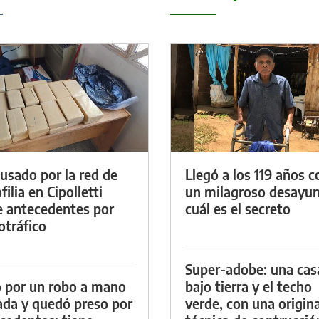
cusado por la red de
Llegó a los 119 años c
ilia en Cipolletti
un milagroso desayun
e antecedentes por
cuál es el secreto
otráfico
Super-adobe: una cas
 por un robo a mano
bajo tierra y el techo
da y quedó preso por
verde, con una origina