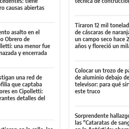
cedentes: tiene
técnica de contrucció
ro causas abiertas
Tiraron 12 mil tonela
ento asalto en el
de cáscaras de naranj
io Obrero de
un campo seco hace 
lletti: una menor fue
años y floreció un mi
azada y encerrada
Colocar un trozo de p
stigan una red de
de aluminio debajo de
filia que captaba
televisor: para qué si
res en Cipolletti:
este truco
rantes detalles del
Sorprendente hallazg
las "Cataratas de san