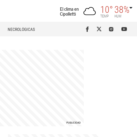
10°
38%
El clima en
Cipolletti
TEMP
HUM
NECROLÓGICAS