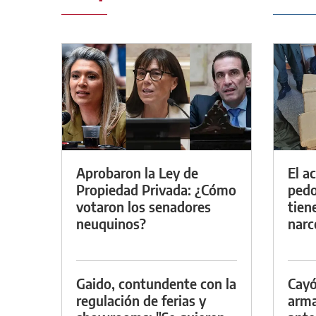
Aprobaron la Ley de
El a
Propiedad Privada: ¿Cómo
pedof
votaron los senadores
tien
neuquinos?
narc
Gaido, contundente con la
Cayó
regulación de ferias y
arma