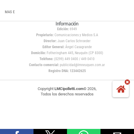
MAS E
Información
Edición:
6949
Propietario:
Comunicaciones y Medios S.A
Director:
Juan Carlos Schroeder
Editor General:
Ángel Casagrande
Domicilio:
Fotheringham 445, Neuquén (CP 8300)
Teléfono:
(0299) 449 0400 / 449 0410
Contacto comercial:
publicidad@lmneuquen.com.ar
Registro DNA: 123442625
Copyright
LMCipolletti.com
© 2026,
Todos los derechos reservados