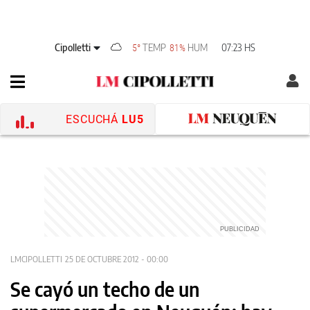
Cipolletti
TEMP
HUM
07:23 HS
5°
81%
ESCUCHÁ
LU5
LMCIPOLLETTI
25 DE OCTUBRE 2012 - 00:00
Se cayó un techo de un