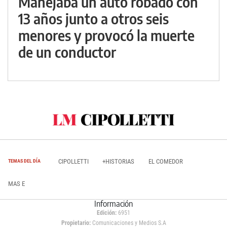
Manejaba un auto robado con
13 años junto a otros seis
menores y provocó la muerte
de un conductor
CIPOLLETTI
+HISTORIAS
EL COMEDOR
TEMAS DEL DÍA
MAS E
Información
Edición:
6951
Propietario:
Comunicaciones y Medios S.A