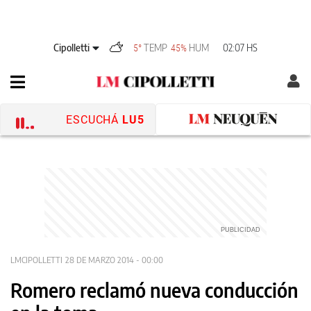
Cipolletti
TEMP
HUM
02:07 HS
5°
45%
ESCUCHÁ
LU5
LMCIPOLLETTI
28 DE MARZO 2014 - 00:00
Romero reclamó nueva conducción