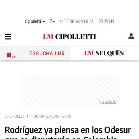
Cipolletti
TEMP
HUM
23:25 HS
4°
60%
ESCUCHÁ
LU5
LMCIPOLLETTI
14 DE MARZO 2010 - 21:00
Rodríguez ya piensa en los Odesur