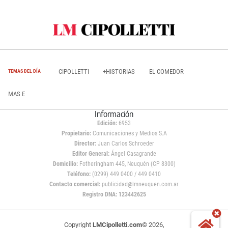
CIPOLLETTI
+HISTORIAS
EL COMEDOR
TEMAS DEL DÍA
MAS E
Información
Edición:
6953
Propietario:
Comunicaciones y Medios S.A
Director:
Juan Carlos Schroeder
Editor General:
Ángel Casagrande
Domicilio:
Fotheringham 445, Neuquén (CP 8300)
Teléfono:
(0299) 449 0400 / 449 0410
Contacto comercial:
publicidad@lmneuquen.com.ar
Registro DNA: 123442625
Copyright
LMCipolletti.com
© 2026,