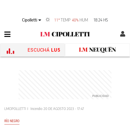
Cipolletti
TEMP
HUM
18:24 HS
11°
40%
ESCUCHÁ
LU5
LMCIPOLLETTI
Incendio
20 DE AGOSTO 2023 - 17:47
RÍO NEGRO