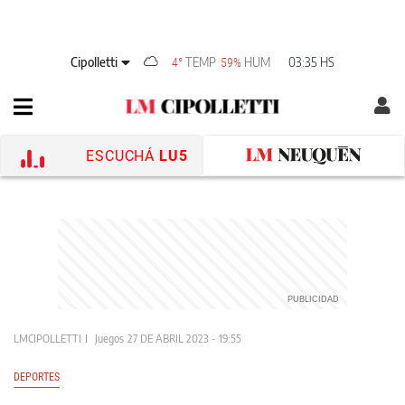
Cipolletti
TEMP
HUM
03:35 HS
4°
59%
ESCUCHÁ
LU5
LMCIPOLLETTI
Juegos
27 DE ABRIL 2023 - 19:55
DEPORTES